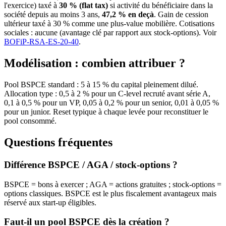
l'exercice) taxé à
30 % (flat tax)
si activité du bénéficiaire dans la
société depuis au moins 3 ans,
47,2 % en deçà
. Gain de cession
ultérieur taxé à 30 % comme une plus-value mobilière. Cotisations
sociales : aucune (avantage clé par rapport aux stock-options). Voir
BOFiP-RSA-ES-20-40
.
Modélisation : combien attribuer ?
Pool BSPCE standard : 5 à 15 % du capital pleinement dilué.
Allocation type : 0,5 à 2 % pour un C-level recruté avant série A,
0,1 à 0,5 % pour un VP, 0,05 à 0,2 % pour un senior, 0,01 à 0,05 %
pour un junior. Reset typique à chaque levée pour reconstituer le
pool consommé.
Questions fréquentes
Différence BSPCE / AGA / stock-options ?
BSPCE = bons à exercer ; AGA = actions gratuites ; stock-options =
options classiques. BSPCE est le plus fiscalement avantageux mais
réservé aux start-up éligibles.
Faut-il un pool BSPCE dès la création ?