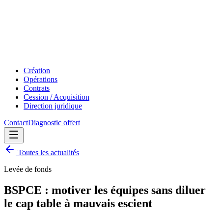
Création
Opérations
Contrats
Cession / Acquisition
Direction juridique
Contact
Diagnostic offert
Toutes les actualités
Levée de fonds
BSPCE : motiver les équipes sans diluer
le cap table à mauvais escient