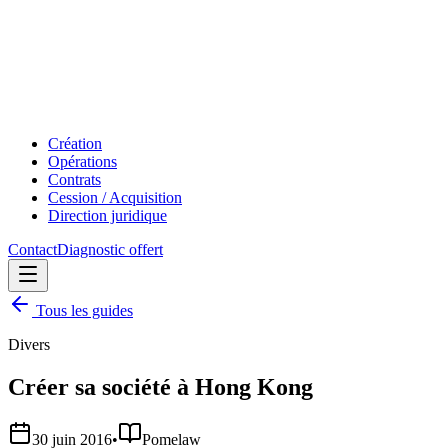
Création
Opérations
Contrats
Cession / Acquisition
Direction juridique
Contact
Diagnostic offert
Tous les guides
Divers
Créer sa société à Hong Kong
30 juin 2016
•
Pomelaw