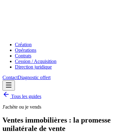
Création
Opérations
Contrats
Cession / Acquisition
Direction juridique
Contact
Diagnostic offert
Tous les guides
J'achète ou je vends
Ventes immobilières : la promesse
unilatérale de vente