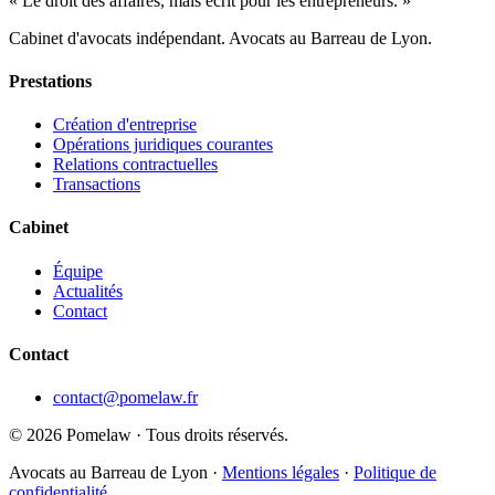
« Le droit des affaires, mais écrit pour les entrepreneurs. »
Cabinet d'avocats indépendant. Avocats au Barreau de Lyon.
Prestations
Création d'entreprise
Opérations juridiques courantes
Relations contractuelles
Transactions
Cabinet
Équipe
Actualités
Contact
Contact
contact@pomelaw.fr
©
2026
Pomelaw · Tous droits réservés.
Avocats au Barreau de Lyon ·
Mentions légales
·
Politique de
confidentialité