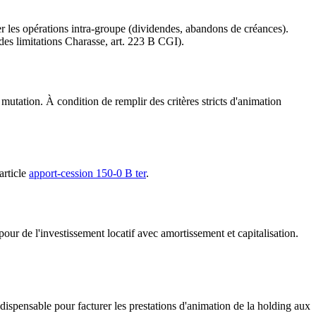
iser les opérations intra-groupe (dividendes, abandons de créances).
des limitations Charasse, art. 223 B CGI).
mutation. À condition de remplir des critères stricts d'animation
article
apport-cession 150-0 B ter
.
ur de l'investissement locatif avec amortissement et capitalisation.
ispensable pour facturer les prestations d'animation de la holding aux