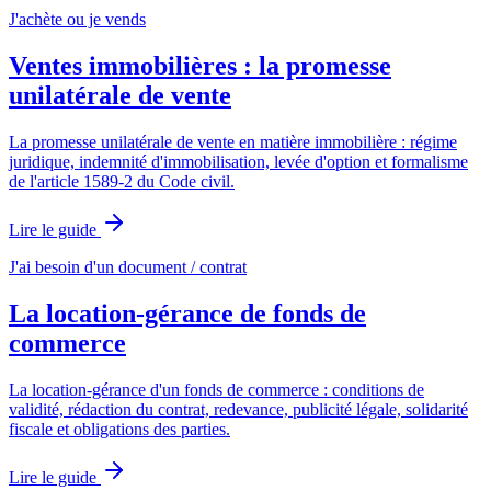
J'achète ou je vends
Ventes immobilières : la promesse
unilatérale de vente
La promesse unilatérale de vente en matière immobilière : régime
juridique, indemnité d'immobilisation, levée d'option et formalisme
de l'article 1589-2 du Code civil.
Lire le guide
J'ai besoin d'un document / contrat
La location-gérance de fonds de
commerce
La location-gérance d'un fonds de commerce : conditions de
validité, rédaction du contrat, redevance, publicité légale, solidarité
fiscale et obligations des parties.
Lire le guide