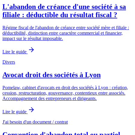
L'abandon de créance d'une société à sa
filiale : déductible du résultat fiscal ?
Régime fiscal de l'abandon de créance entre société mère et filiale :
déductibilité, distinction entre caractère commercial et financier,
impact sur le résultat imposable.
Lire le guide
Divers
Avocat droit des sociétés à Lyon
Pomelaw, cabinet d'avocats en droit des sociétés à Lyon : création,
cession, restructuration, gouvernance, contentieux entre associés.
Accompagnement des entrepreneurs et dirigeants.
Lire le guide
J'ai besoin d'un document / contrat
Convention d'abandon total ou partiel