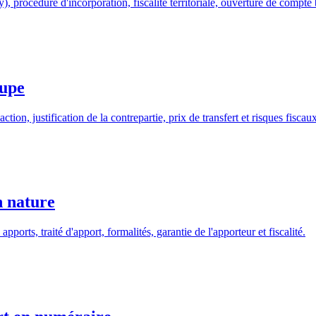
procédure d'incorporation, fiscalité territoriale, ouverture de compte b
oupe
ion, justification de la contrepartie, prix de transfert et risques fiscaux
n nature
ports, traité d'apport, formalités, garantie de l'apporteur et fiscalité.