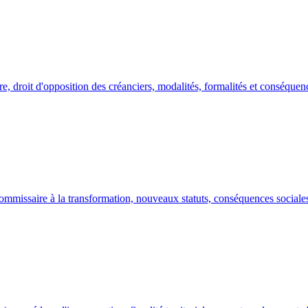
e, droit d'opposition des créanciers, modalités, formalités et conséquenc
missaire à la transformation, nouveaux statuts, conséquences sociales 