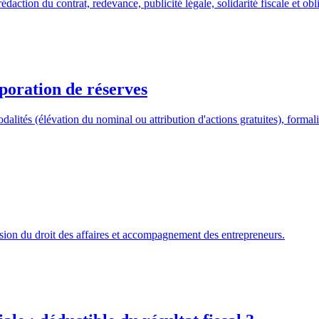
action du contrat, redevance, publicité légale, solidarité fiscale et obli
poration de réserves
alités (élévation du nominal ou attribution d'actions gratuites), formali
sion du droit des affaires et accompagnement des entrepreneurs.