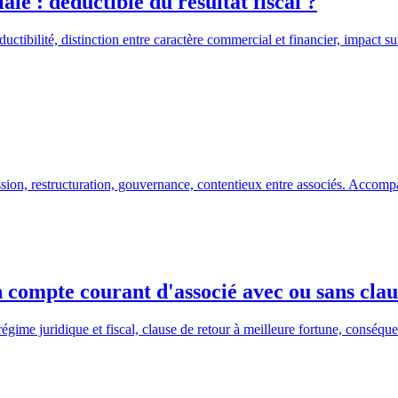
ale : déductible du résultat fiscal ?
uctibilité, distinction entre caractère commercial et financier, impact su
ession, restructuration, gouvernance, contentieux entre associés. Accomp
 compte courant d'associé avec ou sans clau
ime juridique et fiscal, clause de retour à meilleure fortune, conséquenc