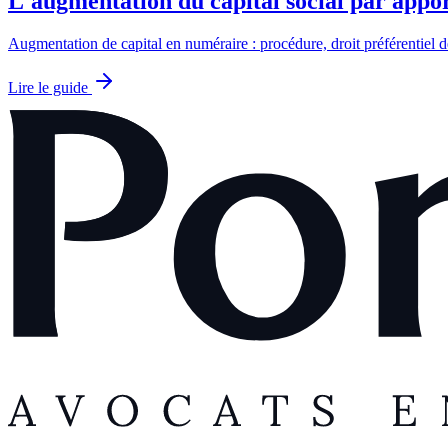
L'augmentation du capital social par appo
Augmentation de capital en numéraire : procédure, droit préférentiel de 
Lire le guide