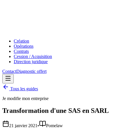
Création
Opérations
Contrats
Cession / Acquisition
Direction juridique
Contact
Diagnostic offert
Tous les guides
Je modifie mon entreprise
Transformation d'une SAS en SARL
21 janvier 2021
•
Pomelaw