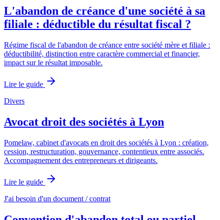
L'abandon de créance d'une société à sa
filiale : déductible du résultat fiscal ?
Régime fiscal de l'abandon de créance entre société mère et filiale :
déductibilité, distinction entre caractère commercial et financier,
impact sur le résultat imposable.
Lire le guide
Divers
Avocat droit des sociétés à Lyon
Pomelaw, cabinet d'avocats en droit des sociétés à Lyon : création,
cession, restructuration, gouvernance, contentieux entre associés.
Accompagnement des entrepreneurs et dirigeants.
Lire le guide
J'ai besoin d'un document / contrat
Convention d'abandon total ou partiel