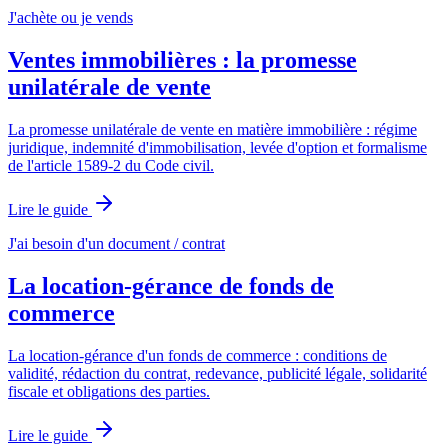
J'achète ou je vends
Ventes immobilières : la promesse
unilatérale de vente
La promesse unilatérale de vente en matière immobilière : régime
juridique, indemnité d'immobilisation, levée d'option et formalisme
de l'article 1589-2 du Code civil.
Lire le guide
J'ai besoin d'un document / contrat
La location-gérance de fonds de
commerce
La location-gérance d'un fonds de commerce : conditions de
validité, rédaction du contrat, redevance, publicité légale, solidarité
fiscale et obligations des parties.
Lire le guide