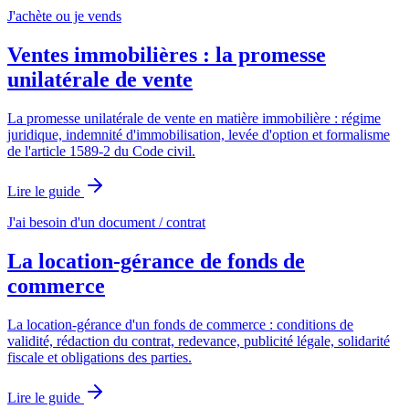
J'achète ou je vends
Ventes immobilières : la promesse
unilatérale de vente
La promesse unilatérale de vente en matière immobilière : régime
juridique, indemnité d'immobilisation, levée d'option et formalisme
de l'article 1589-2 du Code civil.
Lire le guide
J'ai besoin d'un document / contrat
La location-gérance de fonds de
commerce
La location-gérance d'un fonds de commerce : conditions de
validité, rédaction du contrat, redevance, publicité légale, solidarité
fiscale et obligations des parties.
Lire le guide