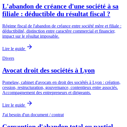
L'abandon de créance d'une société à sa
filiale : déductible du résultat fiscal ?
Régime fiscal de l'abandon de créance entre société mère et filiale :
déductibilité, distinction entre caractère commercial et financier,
impact sur le résultat imposable.
Lire le guide
Divers
Avocat droit des sociétés à Lyon
Pomelaw, cabinet d'avocats en droit des sociétés à Lyon : création,
cession, restructuration, gouvernance, contentieux entre associés.
Accompagnement des entrepreneurs et dirigeants.
Lire le guide
J'ai besoin d'un document / contrat
Convention d'abandon total ou partiel