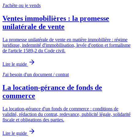
J'achète ou je vends
Ventes immobilières : la promesse
unilatérale de vente
La promesse unilatérale de vente en matière immobilière : régime
juridique, indemnité d'immobilisation, levée d'option et formalisme
de l'article 1589-2 du Code civil.
Lire le guide
J'ai besoin d'un document / contrat
La location-gérance de fonds de
commerce
La location-gérance d'un fonds de commerce : conditions de
validité, rédaction du contrat, redevance, publicité légale, solidarité
fiscale et obligations des parties.
Lire le guide