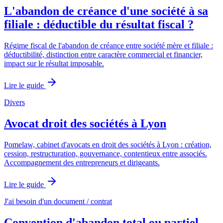
L'abandon de créance d'une société à sa
filiale : déductible du résultat fiscal ?
Régime fiscal de l'abandon de créance entre société mère et filiale :
déductibilité, distinction entre caractère commercial et financier,
impact sur le résultat imposable.
Lire le guide
Divers
Avocat droit des sociétés à Lyon
Pomelaw, cabinet d'avocats en droit des sociétés à Lyon : création,
cession, restructuration, gouvernance, contentieux entre associés.
Accompagnement des entrepreneurs et dirigeants.
Lire le guide
J'ai besoin d'un document / contrat
Convention d'abandon total ou partiel