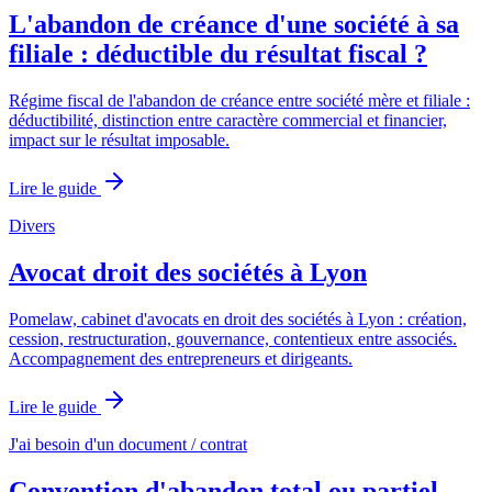
L'abandon de créance d'une société à sa
filiale : déductible du résultat fiscal ?
Régime fiscal de l'abandon de créance entre société mère et filiale :
déductibilité, distinction entre caractère commercial et financier,
impact sur le résultat imposable.
Lire le guide
Divers
Avocat droit des sociétés à Lyon
Pomelaw, cabinet d'avocats en droit des sociétés à Lyon : création,
cession, restructuration, gouvernance, contentieux entre associés.
Accompagnement des entrepreneurs et dirigeants.
Lire le guide
J'ai besoin d'un document / contrat
Convention d'abandon total ou partiel