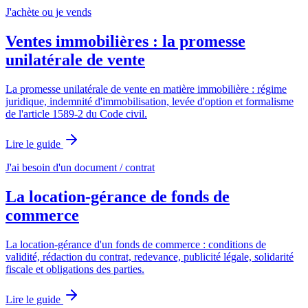
J'achète ou je vends
Ventes immobilières : la promesse
unilatérale de vente
La promesse unilatérale de vente en matière immobilière : régime
juridique, indemnité d'immobilisation, levée d'option et formalisme
de l'article 1589-2 du Code civil.
Lire le guide
J'ai besoin d'un document / contrat
La location-gérance de fonds de
commerce
La location-gérance d'un fonds de commerce : conditions de
validité, rédaction du contrat, redevance, publicité légale, solidarité
fiscale et obligations des parties.
Lire le guide