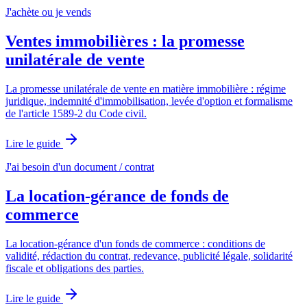
J'achète ou je vends
Ventes immobilières : la promesse
unilatérale de vente
La promesse unilatérale de vente en matière immobilière : régime
juridique, indemnité d'immobilisation, levée d'option et formalisme
de l'article 1589-2 du Code civil.
Lire le guide
J'ai besoin d'un document / contrat
La location-gérance de fonds de
commerce
La location-gérance d'un fonds de commerce : conditions de
validité, rédaction du contrat, redevance, publicité légale, solidarité
fiscale et obligations des parties.
Lire le guide