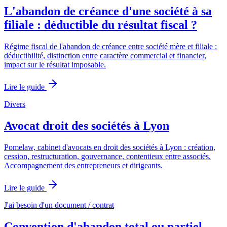
L'abandon de créance d'une société à sa
filiale : déductible du résultat fiscal ?
Régime fiscal de l'abandon de créance entre société mère et filiale :
déductibilité, distinction entre caractère commercial et financier,
impact sur le résultat imposable.
Lire le guide
Divers
Avocat droit des sociétés à Lyon
Pomelaw, cabinet d'avocats en droit des sociétés à Lyon : création,
cession, restructuration, gouvernance, contentieux entre associés.
Accompagnement des entrepreneurs et dirigeants.
Lire le guide
J'ai besoin d'un document / contrat
Convention d'abandon total ou partiel