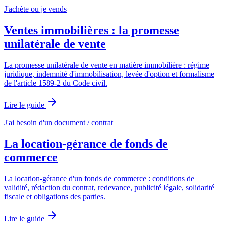
J'achète ou je vends
Ventes immobilières : la promesse
unilatérale de vente
La promesse unilatérale de vente en matière immobilière : régime
juridique, indemnité d'immobilisation, levée d'option et formalisme
de l'article 1589-2 du Code civil.
Lire le guide
J'ai besoin d'un document / contrat
La location-gérance de fonds de
commerce
La location-gérance d'un fonds de commerce : conditions de
validité, rédaction du contrat, redevance, publicité légale, solidarité
fiscale et obligations des parties.
Lire le guide