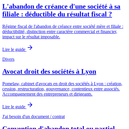
L'abandon de créance d'une société à sa
filiale : déductible du résultat fiscal ?
Régime fiscal de l'abandon de créance entre société mère et filiale :
déductibilité, distinction entre caractère commercial et financier,
impact sur le résultat imposable.
Lire le guide
Divers
Avocat droit des sociétés à Lyon
Pomelaw, cabinet d'avocats en droit des sociétés à Lyon : création,
cession, restructuration, gouvernance, contentieux entre associés.
Accompagnement des entrepreneurs et dirigeants.
Lire le guide
J'ai besoin d'un document / contrat
Convention d'abandon total ou partiel